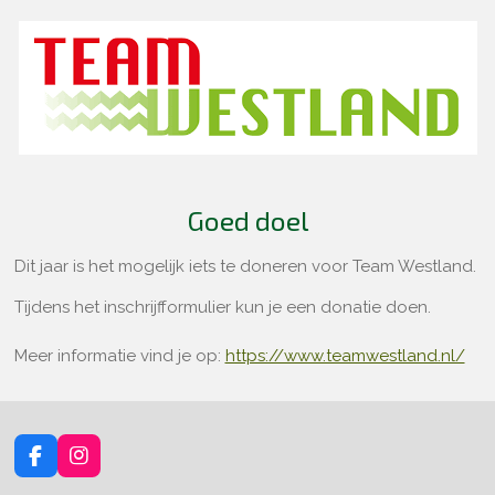
Goed doel
Dit jaar is het mogelijk iets te doneren voor Team Westland.
Tijdens het inschrijfformulier kun je een donatie doen.
Meer informatie vind je op:
https://www.teamwestland.nl/
F
I
a
n