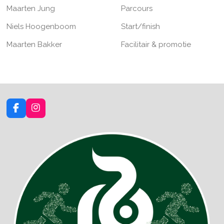
Maarten Jung
Parcours
Niels Hoogenboom
Start/finish
Maarten Bakker
Facilitair & promotie
F
I
a
n
c
s
e
t
b
a
o
g
o
r
k
a
m